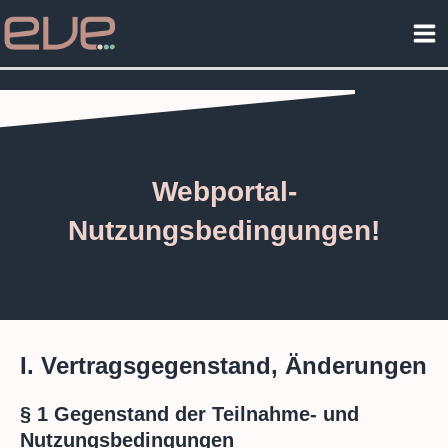
Zum
Ma
Inhalt
Me
springen
Webportal-
Nutzungsbedingungen!
I. Vertragsgegenstand, Änderungen
§ 1 Gegenstand der Teilnahme- und
Nutzungsbedingungen