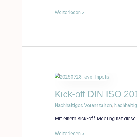
20121
Weiterlesen »
Kick-
off
DIN
Kick-off DIN ISO 2
ISO
Nachhaltiges Veranstalten
,
Nachhaltig
20121
bei
Mit einem Kick-off Meeting hat diese
INPOLIS
Weiterlesen »