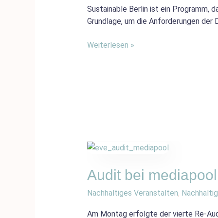
nach
Sustainable Berlin ist ein Programm, d
DIN
Grundlage, um die Anforderungen der D
ISO
20121
Weiterlesen »
geht
das?
Audit
bei
mediapool
Audit bei mediapoo
nach
Nachhaltiges Veranstalten
,
Nachhaltig
DIN
ISO
Am Montag erfolgte der vierte Re-Aud