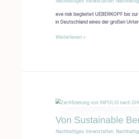
Nachhaltiges Veranstalten
,
Nachhaltig
ISO
20121
eve risk begleitet UEBERKOPF bis zur
zertifiziert
in Deutschland eines der großen Unte
Weiterlesen »
Von
Sustainable
Berlin
Von Sustainable Ber
zur
Nachhaltiges Veranstalten
,
Nachhaltig
Zertifizierung