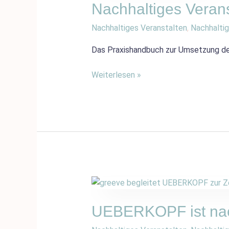
Nachhaltiges Vera
Nachhaltiges Veranstalten
,
Nachhaltig
Das Praxishandbuch zur Umsetzung de
Weiterlesen »
UEBERKOPF
ist
nach
UEBERKOPF ist nach
DIN