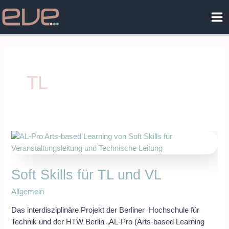
Zum
Ma
Inhalt
Me
springen
TL
Soft
Skills
für
Soft Skills für TL und VL
TL
und
Allgemein
VL
Das interdisziplinäre Projekt der Berliner Hochschule für
Technik und der HTW Berlin „AL-Pro (Arts-based Learning