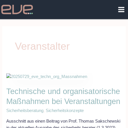
Zum
Ma
Inhalt
Me
springen
Veranstalter
Technische
und
Technische und organisatorische
organisatorische
Maßnahmen
Maßnahmen bei Veranstaltungen
bei
Veranstaltungen
Sicherheitsberatung
,
Sicherheitskonzepte
Ausschnitt aus einen Beitrag von Prof. Thomas Sakschewski
in der aktuellen Ausgabe des sicherheits.berater (1.3 2022)