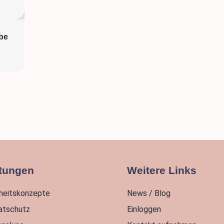
abe
tungen
Weitere Links
rheitskonzepte
News / Blog
atschutz
Einloggen