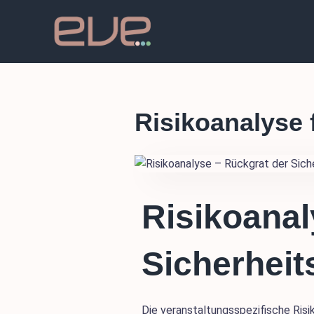
Zum
Inhalt
springen
Risikoanalyse 
Risikoanal
Sicherheit
Die veranstaltungsspezifische Risi