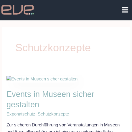
Zum
Ma
Inhalt
Me
springen
Schutzkonzepte
Events
in
Events in Museen sicher
Museen
sicher
gestalten
gestalten
Exponatschutz
,
Schutzkonzepte
Zur sicheren Durchführung von Veranstaltungen in Museen
und Ausstellungshäusern ist eine ganz unterschiedliche